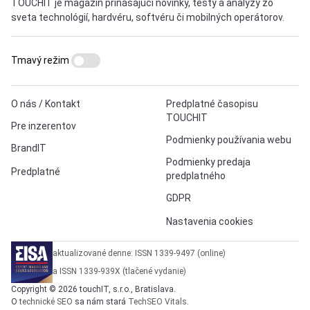
TOUCHIT je magazín prinášajúci novinky, testy a analýzy zo
sveta technológií, hardvéru, softvéru či mobilných operátorov.
Tmavý režim
O nás / Kontakt
Predplatné časopisu
TOUCHIT
Pre inzerentov
Podmienky používania webu
BrandIT
Podmienky predaja
Predplatné
predplatného
GDPR
Nastavenia cookies
aktualizované denne: ISSN 1339-9497 (online)
a ISSN 1339-939X (tlačené vydanie)
Copyright © 2026 touchIT, s.r.o., Bratislava.
O
technické SEO
sa nám stará
TechSEO Vitals
.