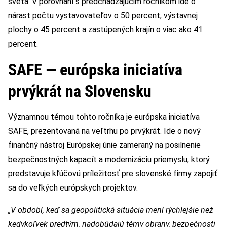
sveta. V porovnaní s predchádzajúcim ročníkom ide o
nárast počtu vystavovateľov o 50 percent, výstavnej
plochy o 45 percent a zastúpených krajín o viac ako 41
percent.
SAFE — európska iniciatíva
prvýkrát na Slovensku
Významnou témou tohto ročníka je európska iniciatíva
SAFE, prezentovaná na veľtrhu po prvýkrát. Ide o nový
finančný nástroj Európskej únie zameraný na posilnenie
bezpečnostných kapacít a modernizáciu priemyslu, ktorý
predstavuje kľúčovú príležitosť pre slovenské firmy zapojiť
sa do veľkých európskych projektov.
„V období, keď sa geopolitická situácia mení rýchlejšie než
kedykoľvek predtým, nadobúdajú témy obrany, bezpečnosti