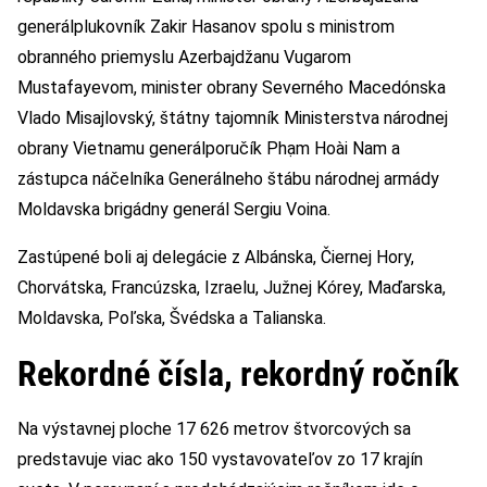
generálplukovník Zakir Hasanov spolu s ministrom
obranného priemyslu Azerbajdžanu Vugarom
Mustafayevom, minister obrany Severného Macedónska
Vlado Misajlovský, štátny tajomník Ministerstva národnej
obrany Vietnamu generálporučík Phạm Hoài Nam a
zástupca náčelníka Generálneho štábu národnej armády
Moldavska brigádny generál Sergiu Voina.
Zastúpené boli aj delegácie z Albánska, Čiernej Hory,
Chorvátska, Francúzska, Izraelu, Južnej Kórey, Maďarska,
Moldavska, Poľska, Švédska a Talianska.
Rekordné čísla, rekordný ročník
Na výstavnej ploche 17 626 metrov štvorcových sa
predstavuje viac ako 150 vystavovateľov zo 17 krajín