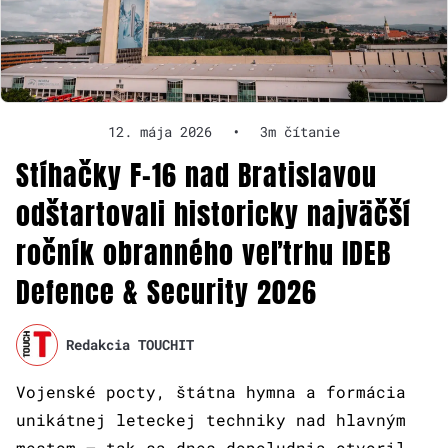
12. mája 2026
•
3m čítanie
Stíhačky F-16 nad Bratislavou
odštartovali historicky najväčší
ročník obranného veľtrhu IDEB
Defence & Security 2026
Redakcia TOUCHIT
Vojenské pocty, štátna hymna a formácia
unikátnej leteckej techniky nad hlavným
mestom — tak sa dnes dopoludnia otvoril