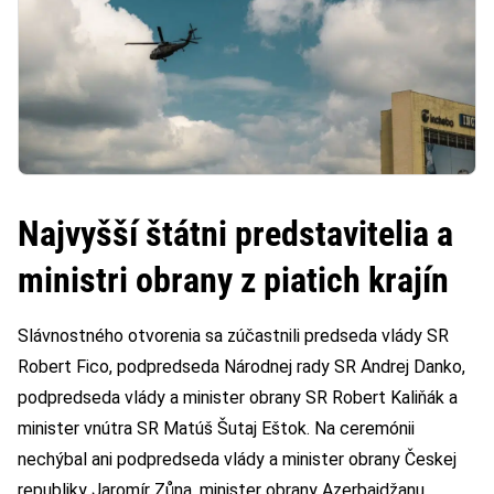
Najvyšší štátni predstavitelia a
ministri obrany z piatich krajín
Slávnostného otvorenia sa zúčastnili predseda vlády SR
Robert Fico, podpredseda Národnej rady SR Andrej Danko,
podpredseda vlády a minister obrany SR Robert Kaliňák a
minister vnútra SR Matúš Šutaj Eštok. Na ceremónii
nechýbal ani podpredseda vlády a minister obrany Českej
republiky Jaromír Zůna, minister obrany Azerbajdžanu