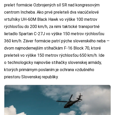
prelet formácie Ozbrojených síl SR nad kongresovým
centrom Incheba. Ako prvé preleteli dva viacúčelové
vrtuľníky UH-60M Black Hawk vo výške 100 metrov
rýchlosťou do 200 km/h, za nimi taktické transportné
lietadlo Spartan C-27J vo výške 150 metrov rýchlosťou
360 km/h. Záver formácie patrí pýche slovenského neba —
dvom najmodernejším stíhačkám F-16 Block 70, ktoré
preleteli vo výške 150 metrov rýchlosťou 650 km/h. Ide
o technologicky najnovšie stíhačky slovenskej armády,
ktorých primárnym poslaním je ochrana vzdušného
priestoru Slovenskej republiky.