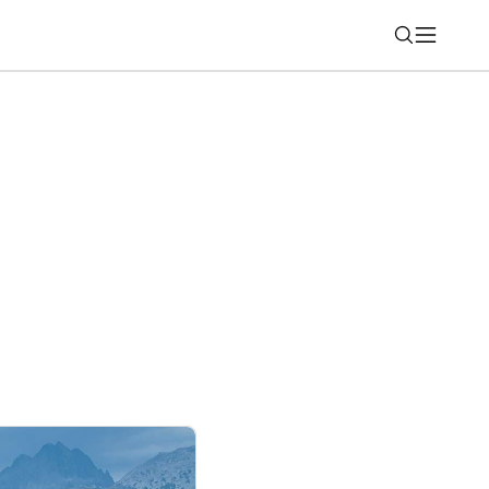
Nájsť
je Surveillance365, cloudové dohľadové
né firmy