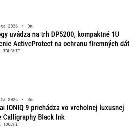
sta 2026
•
3m
ogy uvádza na trh DP5200, kompaktné 1U
enie ActiveProtect na ochranu firemných dát
a TOUCHIT
sta 2026
•
3m
i IONIQ 9 prichádza vo vrcholnej luxusnej
 Calligraphy Black Ink
a TOUCHIT