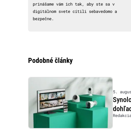
prinášame vám ich tak, aby ste sa v
digitálnom svete cítili sebavedomo a
bezpečne.
Podobné články
5. augu
Synolo
dohľad
Redakci