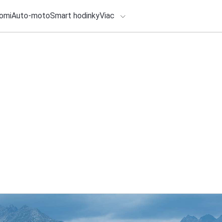
omi
Auto-moto
Smart hodinky
Viac
HLO BY VÁS ZAUJÍMAŤ
lačové správy
5. augusta 2026
•
3m
ADÁVANIA
Synology predstavu
riešenie pre moder
Zadajte frázu pre vyhľadanie
Redakcia TOUCHIT