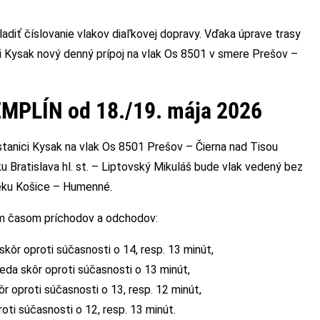
adiť číslovanie vlakov diaľkovej dopravy. Vďaka úprave trasy
i Kysak nový denný prípoj na vlak Os 8501 v smere Prešov –
EMPLÍN od 18./19. mája 2026
stanici Kysak na vlak Os 8501 Prešov – Čierna nad Tisou
 Bratislava hl. st. – Liptovský Mikuláš bude vlak vedený bez
eku Košice – Humenné.
ím časom príchodov a odchodov:
kôr oproti súčasnosti o 14, resp. 13 minút,
eda skôr oproti súčasnosti o 13 minút,
r oproti súčasnosti o 13, resp. 12 minút,
oti súčasnosti o 12, resp. 13 minút.