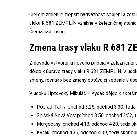
Cieľom zmien je zlepšiť nadväznosť spojení a zosúl
vlaku R 681 ZEMPLÍN vznikne v železničnej stanic
Čierna nad Tisou.
Zmena trasy vlaku R 681 Z
Z dôvodu vytvorenia nového prípoja v železničnej 
dôjde k úprave trasy vlaku R 681 ZEMPLÍN. V úseku
zmeny, rovnako bez zmeny ostáva aj vedenie v ús
V úseku Liptovský Mikuláš – Kysak dôjde k skorš
Poprad-Tatry: príchod 3:25, odchod 3:30, teda s
Spišská Nová Ves: príchod 3:50, odchod 3:52, t
Margecany: príchod 4:18, odchod 4:20, teda skô
Kysak: príchod 4:36, odchod 4:39, teda skôr opr