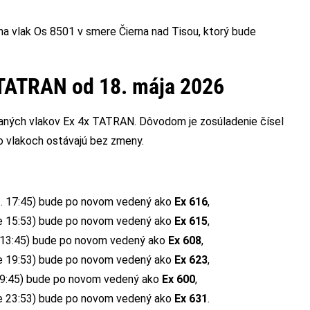
na vlak Os 8501 v smere Čierna nad Tisou, ktorý bude
 TATRAN od 18. mája 2026
raných vlakov Ex 4x TATRAN. Dôvodom je zosúladenie čísel
to vlakoch ostávajú bez zmeny.
st. 17:45) bude po novom vedený ako
Ex 616
,
ice 15:53) bude po novom vedený ako
Ex 615
,
t. 13:45) bude po novom vedený ako
Ex 608
,
ice 19:53) bude po novom vedený ako
Ex 623
,
t. 9:45) bude po novom vedený ako
Ex 600
,
ice 23:53) bude po novom vedený ako
Ex 631
.