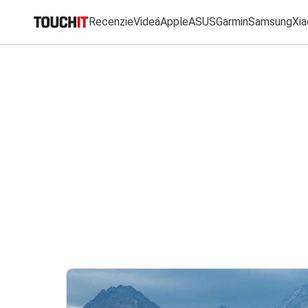
Recenzie
Videá
Apple
ASUS
Garmin
Samsung
Xia
MO
Katalóg zariadení
Všetko
Recenzie
Videá
Tipy, triky, návody
T
Porovnať zariadenia
VÝSLEDKY VYHĽ
Tlačové správy
Predplatné časopisu