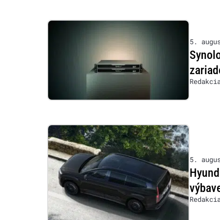
5. augu
Synol
zariad
Redakci
5. augu
Hyunda
výbave
Redakci