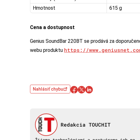
Hmotnost
615 g
Cena a dostupnost
Genius SoundBar 220BT se prodává za doporučeno
https://www.geniusnet.co
webu produktu
Nahlásiť chybu
Redakcia TOUCHIT
Žijeme technológiami a pretvárame ich na