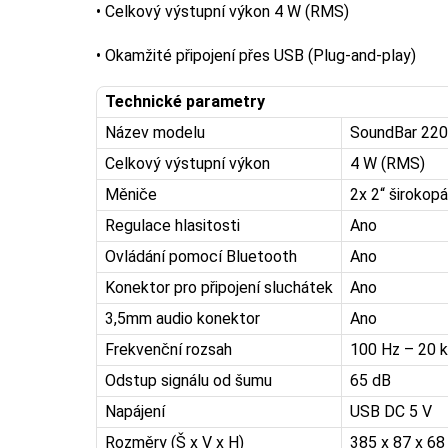
• Celkový výstupní výkon 4 W (RMS)
• Okamžité připojení přes USB (Plug-and-play)
Technické parametry
Název modelu
SoundBar 22
Celkový výstupní výkon
4 W (RMS)
Měniče
2x 2“ širokop
Regulace hlasitosti
Ano
Ovládání pomocí Bluetooth
Ano
Konektor pro připojení sluchátek
Ano
3,5mm audio konektor
Ano
Frekvenční rozsah
100 Hz – 20 
Odstup signálu od šumu
65 dB
Napájení
USB DC 5 V
Rozměry (Š x V x H)
385 x 87 x 6