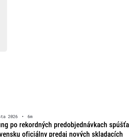
sta 2026
•
6m
ng po rekordných predobjednávkach spúšťa
vensku oficiálny predaj nových skladacích