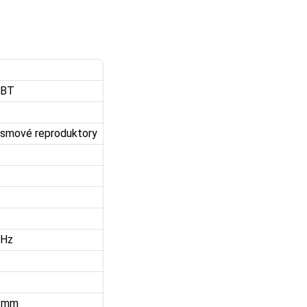
0BT
ásmové reproduktory
kHz
8 mm