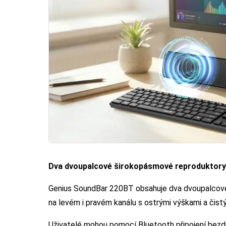
Dva dvoupalcové širokopásmové reproduktory
Genius SoundBar 220BT obsahuje dva dvoupalcové
na levém i pravém kanálu s ostrými výškami a čist
Uživatelé mohou pomocí Bluetooth připojení bezd