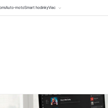
omi
Auto-moto
Smart hodinky
Viac
HLO BY VÁS ZAUJÍMAŤ
lačové správy
5. augusta 2026
•
5m
Spoločnosť Lenovo
ADÁVANIA
zakladajúci partner
Zadajte frázu pre vyhľadanie
Redakcia TOUCHIT