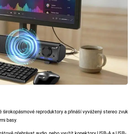
 širokopásmové reproduktory a přináší vyvážený stereo zvuk
ými basy.
rátově přehrávat audio, nebo využít konektory USB-A a USB-