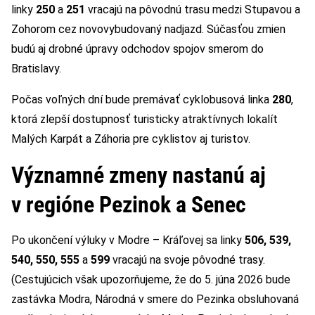
linky
250
a
251
vracajú na pôvodnú trasu medzi Stupavou a
Zohorom cez novovybudovaný nadjazd. Súčasťou zmien
budú aj drobné úpravy odchodov spojov smerom do
Bratislavy.
Počas voľných dní bude premávať cyklobusová linka
280
,
ktorá zlepší dostupnosť turisticky atraktívnych lokalít
Malých Karpát a Záhoria pre cyklistov aj turistov.
Významné zmeny nastanú aj
v regióne Pezinok a Senec
Po ukončení výluky v Modre – Kráľovej sa linky
506, 539,
540, 550, 555
a
599
vracajú na svoje pôvodné trasy.
(Cestujúcich však upozorňujeme, že do 5. júna 2026 bude
zastávka Modra, Národná v smere do Pezinka obsluhovaná