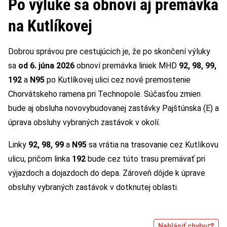
Po výluke sa obnoví aj premávka
na Kutlíkovej
Dobrou správou pre cestujúcich je, že po skončení výluky
sa
od 6. júna 2026
obnoví premávka liniek MHD
92, 98, 99,
192
a
N95
po Kutlíkovej ulici cez nové premostenie
Chorvátskeho ramena pri Technopole. Súčasťou zmien
bude aj obsluha novovybudovanej zastávky Pajštúnska (E) a
úprava obsluhy vybraných zastávok v okolí.
Linky
92, 98, 99
a
N95
sa vrátia na trasovanie cez Kutlíkovu
ulicu, pričom linka
192
bude cez túto trasu premávať pri
výjazdoch a dojazdoch do depa. Zároveň dôjde k úprave
obsluhy vybraných zastávok v dotknutej oblasti.
Nahlásiť chybu