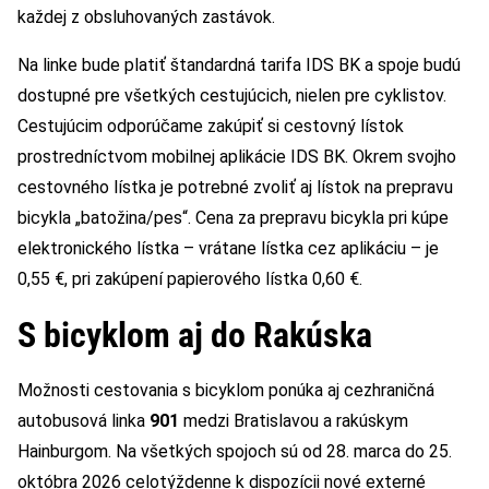
každej z obsluhovaných zastávok.
Na linke bude platiť štandardná tarifa IDS BK a spoje budú
dostupné pre všetkých cestujúcich, nielen pre cyklistov.
Cestujúcim odporúčame zakúpiť si cestovný lístok
prostredníctvom mobilnej aplikácie IDS BK. Okrem svojho
cestovného lístka je potrebné zvoliť aj lístok na prepravu
bicykla „batožina/pes“. Cena za prepravu bicykla pri kúpe
elektronického lístka – vrátane lístka cez aplikáciu – je
0,55 €, pri zakúpení papierového lístka 0,60 €.
S bicyklom aj do Rakúska
Možnosti cestovania s bicyklom ponúka aj cezhraničná
autobusová linka
901
medzi Bratislavou a rakúskym
Hainburgom. Na všetkých spojoch sú od 28. marca do 25.
októbra 2026 celotýždenne k dispozícii nové externé