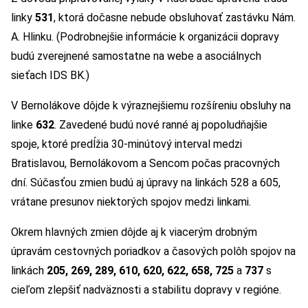
linky
531
, ktorá dočasne nebude obsluhovať zastávku Nám.
A. Hlinku. (Podrobnejšie informácie k organizácii dopravy
budú zverejnené samostatne na webe a asociálnych
sieťach IDS BK.)
V Bernolákove dôjde k výraznejšiemu rozšíreniu obsluhy na
linke
632
. Zavedené budú nové ranné aj popoludňajšie
spoje, ktoré predĺžia 30-minútový interval medzi
Bratislavou, Bernolákovom a Sencom počas pracovných
dní. Súčasťou zmien budú aj úpravy na linkách 528 a 605,
vrátane presunov niektorých spojov medzi linkami.
Okrem hlavných zmien dôjde aj k viacerým drobným
úpravám cestovných poriadkov a časových polôh spojov na
linkách
205, 269, 289, 610, 620, 622, 658, 725
a
737
s
cieľom zlepšiť nadväznosti a stabilitu dopravy v regióne.