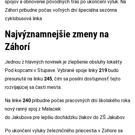
spojov a obnovenie pôvodných trás po ukončení výluk. Na
Záhorí pribudne počas voľných dní špeciálna sezónna
cyklobusová linka.
Najvýznamnejšie zmeny na
Záhorí
Jednou z hlavných noviniek je zlepšenie obsluhy lokality
Pod kopcami v Stupave. Vybrané spoje linky
219
budú
presunuté na linku
245
, čím sa posilní dostupnosť tejto
rozvíjajúcej sa časti mesta.
Na linke
240
pribudne počas pracovných dní školského roka
nový ranný spoj z Malaciek
do Jakubova pre lepšiu dochádzku žiakov do ZŠ Jakubov.
Po ukončení výluky železničného priecestia v Zohore sa