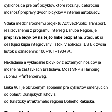
cyklonosiče pre päť bicyklov, ktoré rozširujú celoročnú
možnosť prepravy dvoch bicyklov v interiéri autobusov.
Vďaka medzinárodnému projektu Active2Public Transport,
realizovanému z programu Interreg Danube Region, je
preprava bicyklov na tejto linke bezplatná
. Stačí, ak si
cestujúci kúpia integrovaný lístok. V aplikácii IDS BK zvolia
lístok s označením: 100+101+190+🚲.
Nakladanie a vykladanie bicyklov z externých nosičov je
možné na zastávkach Bratislava, Most SNP a Hainburg
/Donau, Pfaffenberweg.
Linka 901 je obľúbeným spojením pre cyklistov smerujúcich
do oblasti Dunajských luhov a
do turisticky atraktívneho regiónu Dolného Rakúska.