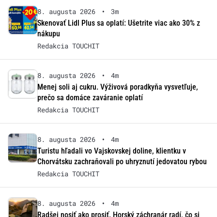
8. augusta 2026
•
3m
Skenovať Lidl Plus sa oplatí: Ušetrite viac ako 30% z
nákupu
Redakcia TOUCHIT
8. augusta 2026
•
4m
Menej soli aj cukru. Výživová poradkyňa vysvetľuje,
prečo sa domáce zaváranie oplatí
Redakcia TOUCHIT
8. augusta 2026
•
4m
Turistu hľadali vo Vajskovskej doline, klientku v
Chorvátsku zachraňovali po uhryznutí jedovatou rybou
Redakcia TOUCHIT
8. augusta 2026
•
4m
Radšej nosiť ako prosiť. Horský záchranár radí, čo si