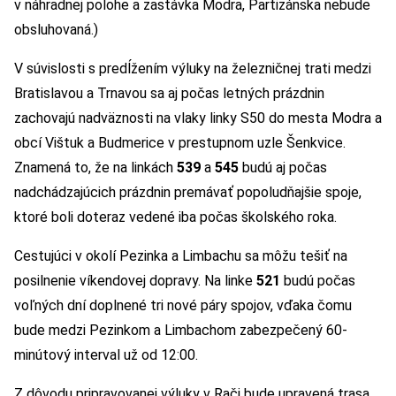
v náhradnej polohe a zastávka Modra, Partizánska nebude
obsluhovaná.)
V súvislosti s predĺžením výluky na železničnej trati medzi
Bratislavou a Trnavou sa aj počas letných prázdnin
zachovajú nadväznosti na vlaky linky S50 do mesta Modra a
obcí Vištuk a Budmerice v prestupnom uzle Šenkvice.
Znamená to, že na linkách
539
a
545
budú aj počas
nadchádzajúcich prázdnin premávať popoludňajšie spoje,
ktoré boli doteraz vedené iba počas školského roka.
Cestujúci v okolí Pezinka a Limbachu sa môžu tešiť na
posilnenie víkendovej dopravy. Na linke
521
budú počas
voľných dní doplnené tri nové páry spojov, vďaka čomu
bude medzi Pezinkom a Limbachom zabezpečený 60-
minútový interval už od 12:00.
Z dôvodu pripravovanej výluky v Rači bude upravená trasa