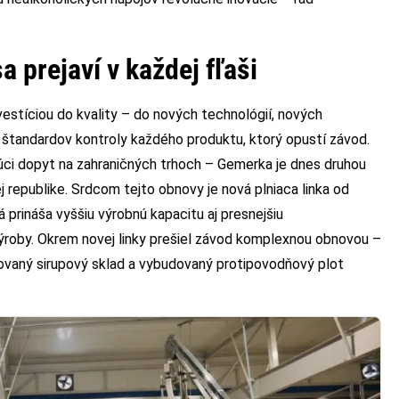
sa prejaví v každej fľaši
estíciou do kvality – do nových technológií, nových
h štandardov kontroly každého produktu, ktorý opustí závod.
úci dopyt na zahraničných trhoch – Gemerka je dnes druhou
 republike. Srdcom tejto obnovy je nová plniaca linka od
ináša vyššiu výrobnú kapacitu aj presnejšiu
ýroby. Okrem novej linky prešiel závod komplexnou obnovou –
vaný sirupový sklad a vybudovaný protipovodňový plot