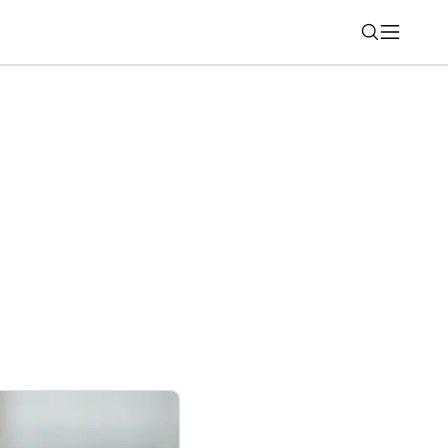
Nájsť
u technologické centrum AviaNera pre
 systémy dronov