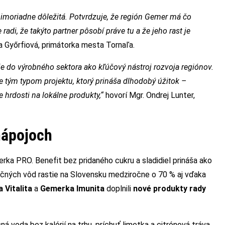
 mimoriadne dôležitá. Potvrdzuje, že región Gemer má čo
di, že takýto partner pôsobí práve tu a že jeho rast je
ka Győrfiová, primátorka mesta Tornaľa.
e do výrobného sektora ako kľúčový nástroj rozvoja regiónov.
e tým typom projektu, ktorý prináša dlhodobý úžitok –
 hrdosti na lokálne produkty,“
hovorí Mgr. Ondrej Lunter,
nápojoch
ka PRO. Benefit bez pridaného cukru a sladidiel prináša ako
ných vôd rastie na Slovensku medziročne o 70 % aj vďaka
 Vitalita
a
Gemerka Imunita
doplnili
nové produkty rady
 voda bez kalórií na trhu, príchuť limetka a citrónová tráva,