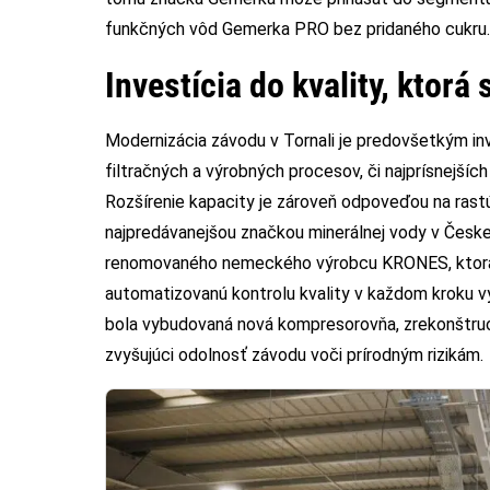
funkčných vôd Gemerka PRO bez pridaného cukru.
Investícia do kvality, ktorá 
Modernizácia závodu v Tornali je predovšetkým inv
filtračných a výrobných procesov, či najprísnejšíc
Rozšírenie kapacity je zároveň odpoveďou na rast
najpredávanejšou značkou minerálnej vody v Českej
renomovaného nemeckého výrobcu KRONES, ktorá pr
automatizovanú kontrolu kvality v každom kroku v
bola vybudovaná nová kompresorovňa, zrekonštruo
zvyšujúci odolnosť závodu voči prírodným rizikám.