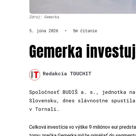
Zdroj: Gemerka
5. júna 2026
•
5m čítanie
Gemerka investuj
Redakcia TOUCHIT
Spoločnosť BUDIŠ a. s., jednotka na
Slovensku, dnes slávnostne spustila
v Tornali.
Celková investícia vo výške 9 miliónov eur predstav
tomu značka Gemerka môže prinášať do segmentu n