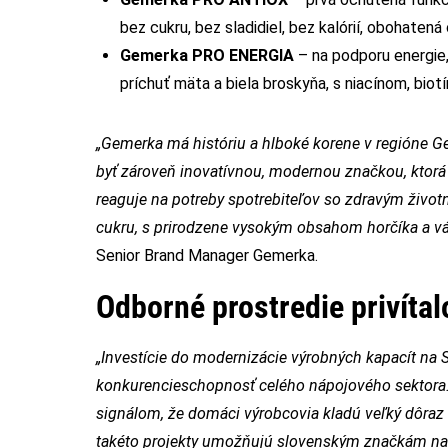
bez cukru, bez sladidiel, bez kalórií, obohatená
Gemerka PRO ENERGIA
– na podporu energie,
príchuť mäta a biela broskyňa, s niacínom, bio
„Gemerka má históriu a hlboké korene v regióne G
byť zároveň inovatívnou, modernou značkou, ktorá 
reaguje na potreby spotrebiteľov so zdravým živ
cukru, s prirodzene vysokým obsahom horčíka a vá
Senior Brand Manager Gemerka.
Odborné prostredie privítal
„Investície do modernizácie výrobných kapacít na
konkurencieschopnosť celého nápojového sektora. A
signálom, že domáci výrobcovia kladú veľký dôraz 
takéto projekty umožňujú slovenským značkám naď