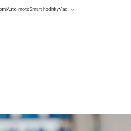
omi
Auto-moto
Smart hodinky
Viac
HLO BY VÁS ZAUJÍMAŤ
lačové správy
5. augusta 2026
•
3m
ADÁVANIA
CSG buduje v Česk
pokročilé pohonné
Zadajte frázu pre vyhľadanie
Redakcia TOUCHIT