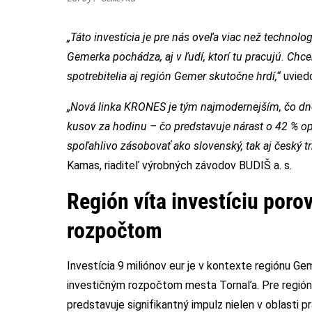
„Táto investícia je pre nás oveľa viac než technolo
Gemerka pochádza, aj v ľudí, ktorí tu pracujú. Ch
spotrebitelia aj región Gemer skutočne hrdí,“
uviedo
„Nová linka KRONES je tým najmodernejším, čo dnes
kusov za hodinu – čo predstavuje nárast o 42 % o
spoľahlivo zásobovať ako slovenský, tak aj český t
Kamas, riaditeľ výrobných závodov BUDIŠ a. s.
Región víta investíciu por
rozpočtom
Investícia 9 miliónov eur je v kontexte regiónu G
investičným rozpočtom mesta Tornaľa. Pre regió
predstavuje signifikantný impulz nielen v oblasti p