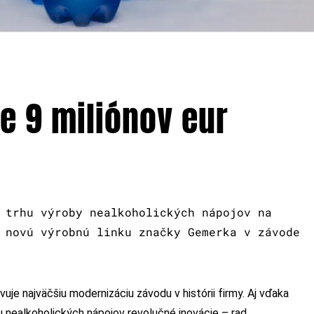
e 9 miliónov eur
 trhu výroby nealkoholických nápojov na
 novú výrobnú linku značky Gemerka v závode
uje najväčšiu modernizáciu závodu v histórii firmy. Aj vďaka
ealkoholických nápojov revolučné inovácie – rad