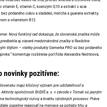
 o vitamín E, vitamín C, koenzým Q10 a extrakt z acai
 bez pridaného cukru a sladidiel, matcha a guarana extrakty,
tínom a vitamínom B12.
emer. Nový funkčný rad dokazuje, že slovenská značka môže
predbehla aj viaceré medzinárodné značky a flexibilne
otným štýlom – všetky produkty Gemerka PRO sú bez pridaného
pnika.“
komentuje rozšírenie portfólia Alexandra Neštinová,
o novinky pozitívne:
 Slovensku majú kľúčový význam pre udržateľnosť a
ktivity spoločnosti BUDIŠ a. s. v závode v Tornali sú jasným
na technologický rozvoj a kvalitu výrobných procesov. Práve
alej úspešne reagovať na meniace sa potreby trhu a