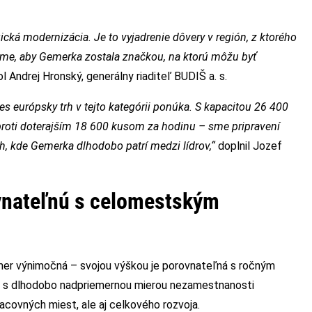
gická modernizácia. Je to vyjadrenie dôvery v región, z ktorého
ceme, aby Gemerka zostala značkou, na ktorú môžu byť
l Andrej Hronský, generálny riaditeľ BUDIŠ a. s.
 európsky trh v tejto kategórii ponúka. S kapacitou 26 400
proti doterajším 18 600 kusom za hodinu – sme pripravení
rh, kde Gemerka dlhodobo patrí medzi lídrov,“
doplnil Jozef
ovnateľnú s celomestským
emer výnimočná – svojou výškou je porovnateľná s ročným
n s dlhodobo nadpriemernou mierou nezamestnanosti
racovných miest, ale aj celkového rozvoja.