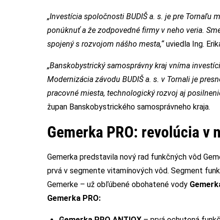
„Investícia spoločnosti BUDIŠ a. s. je pre Tornaľu
ponúknuť a že zodpovedné firmy v neho veria. Sme ra
spojený s rozvojom nášho mesta,“
uviedla Ing. Eri
„Banskobystrický samosprávny kraj vníma investíci
Modernizácia závodu BUDIŠ a. s. v Tornali je presn
pracovné miesta, technologický rozvoj aj posilnenie
župan Banskobystrického samosprávneho kraja.
Gemerka PRO: revolúcia v 
Gemerka predstavila nový rad funkčných vôd Gemer
prvá v segmente vitamínových vôd. Segment funkč
Gemerke – už obľúbené obohatené vody
Gemerka
Gemerka PRO:
Gemerka PRO ANTIOX
– prvá ochutená funkčná