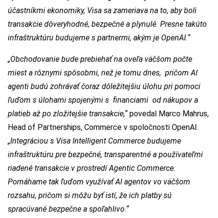
účastníkmi ekonomiky, Visa sa zameriava na to, aby boli
transakcie dôveryhodné, bezpečné a plynulé. Presne takúto
infraštruktúru budujeme s partnermi, akým je OpenAI.“
„Obchodovanie bude prebiehať na oveľa väčšom počte
miest a rôznymi spôsobmi, než je tomu dnes, pričom AI
agenti budú zohrávať čoraz dôležitejšiu úlohu pri pomoci
ľuďom s úlohami spojenými s financiami od nákupov a
platieb až po zložitejšie transakcie,“
povedal Marco Mahrus,
Head of Partnerships, Commerce v spoločnosti OpenAI.
„Integráciou s Visa Intelligent Commerce budujeme
infraštruktúru pre bezpečné, transparentné a používateľmi
riadené transakcie v prostredí Agentic Commerce.
Pomáhame tak ľuďom využívať AI agentov vo väčšom
rozsahu, pričom si môžu byť istí, že ich platby sú
spracúvané bezpečne a spoľahlivo.“