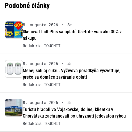
Podobné články
8. augusta 2026
•
3m
Skenovať Lidl Plus sa oplatí: Ušetrite viac ako 30% z
nákupu
Redakcia TOUCHIT
8. augusta 2026
•
4m
Menej soli aj cukru. Výživová poradkyňa vysvetľuje,
prečo sa domáce zaváranie oplatí
Redakcia TOUCHIT
8. augusta 2026
•
4m
Turistu hľadali vo Vajskovskej doline, klientku v
Chorvátsku zachraňovali po uhryznutí jedovatou rybou
Redakcia TOUCHIT