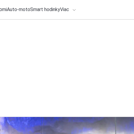
omi
Auto-moto
Smart hodinky
Viac
HLO BY VÁS ZAUJÍMAŤ
lačové správy
1. augusta 2026
•
3m
ADÁVANIA
Záverečná výzva: 
vydáva do Rocky M
Zadajte frázu pre vyhľadanie
Redakcia TOUCHIT