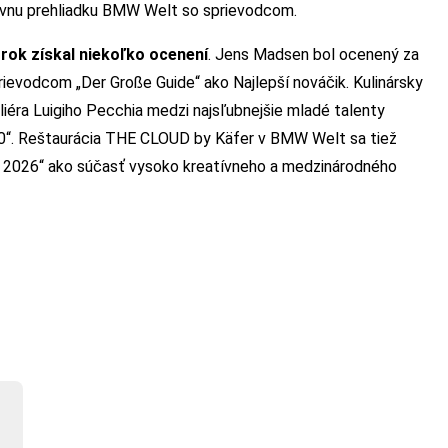
zívnu prehliadku BMW Welt so sprievodcom.
rok získal niekoľko ocenení
. Jens Madsen bol ocenený za
evodcom „Der Große Guide“ ako Najlepší nováčik. Kulinársky
éra Luigiho Pecchia medzi najsľubnejšie mladé talenty
30“. Reštaurácia THE CLOUD by Käfer v BMW Welt sa tiež
t 2026“ ako súčasť vysoko kreatívneho a medzinárodného