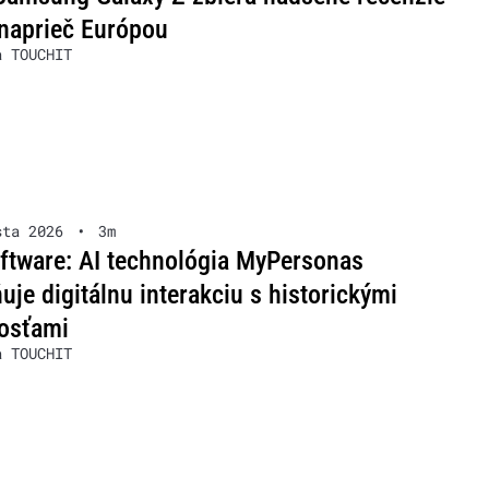
naprieč Európou
a TOUCHIT
sta 2026
•
3m
ftware: AI technológia MyPersonas
je digitálnu interakciu s historickými
osťami
a TOUCHIT