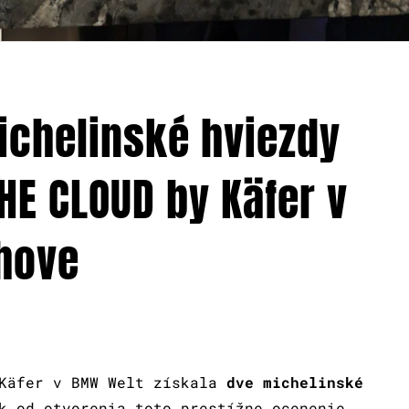
michelinské hviezdy
HE CLOUD by Käfer v
hove
 Käfer v BMW Welt získala
dve michelinské
 od otvorenia toto prestížne ocenenie