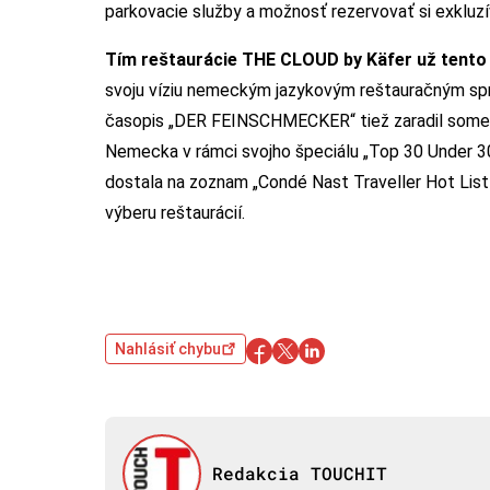
parkovacie služby a možnosť rezervovať si exklu
Tím reštaurácie THE CLOUD by Käfer už tento 
svoju víziu nemeckým jazykovým reštauračným spri
časopis „DER FEINSCHMECKER“ tiež zaradil someli
Nemecka v rámci svojho špeciálu „Top 30 Under 
dostala na zoznam „Condé Nast Traveller Hot Lis
výberu reštaurácií.
Nahlásiť chybu
Redakcia TOUCHIT