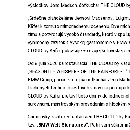
výsledkov Jens Madsen, šéfkuchár THE CLOUD by
„Srdečne blahoželáme Jensovi Madsenovi, Luigim
Käfer k tomuto mimoriadnemu oceneniu. Dve michel
tímu a potvrdzujú vysoké štandardy, ktoré v spolu
výnimočný zážitok z vysokej gastronómie v BMW W
CLOUD by Käfer pokračuje vo svojej kulinárskej ce
Od 8. júla 2026 sa reštaurácia THE CLOUD by Käfe
„SEASON II – WHISPERS OF THE RAINFOREST“. Nov
BMW Group, počas ktorej sa šéfkuchár Jens Madse
tradičných techník, miestnych surovín a prístupu 
CLOUD by Käfer pretaví tieto dojmy do jedinečnéh
surovinami, majstrovským prevedením a hlbokým 
Gurmánsky zážitok v reštaurácii THE CLOUD by Kä
tzv.
„BMW Welt Signatures“
. Patrí sem súkromn