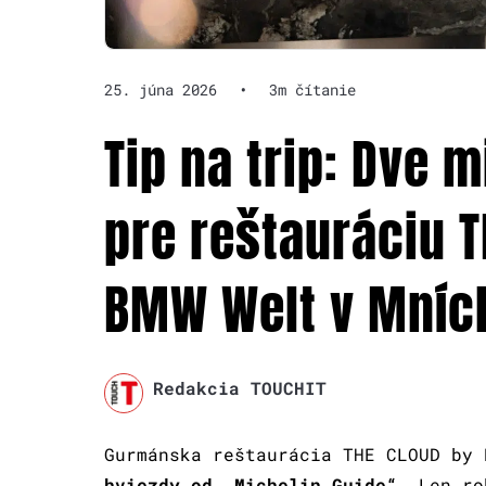
25. júna 2026
•
3m čítanie
Tip na trip: Dve 
pre reštauráciu T
BMW Welt v Mníc
Redakcia TOUCHIT
Gurmánska reštaurácia THE CLOUD by
hviezdy od „Michelin Guide“.
Len rok