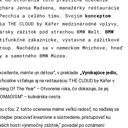
chára Jensa Madsena, manažérky reštaurácie
 Pecchia a celého tímu. Svojím
konceptom
ia THE CLOUD by Käfer medzinárodné vplyvy,
nársky zážitok pod strechou BMW Welt.
BMW
tifunkčné zákaznícke, výstavné a zážitkové
roup. Nachádza sa v nemeckom Mníchove, hneď
y a samotného BMW Múzea.
xcellente, mérite un détour“, v preklade:
„Vynikajúce jedlo,
 oficiálne vzťahuje aj na reštauráciu THE CLOUD by Käfer v
ing Of The Year“ – Otvorenie roka, čo dokazuje, že jej
OMADISM“ – kulinárska cesta.
ou cťou. Z tohto ocenenia máme veľkú radosť, no naďalej sa
itejšie: pracovať kreatívne a sústredene, pristupovať ku
ašich hostí výnimočný zážitok,“ povedal po oznámení