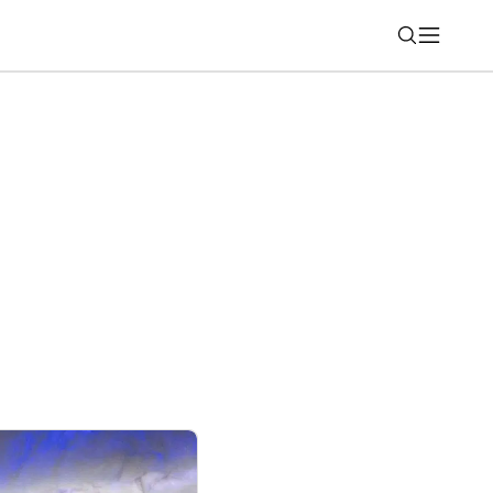
Nájsť
Odolný model MINI Countryman Edition sa
ountains