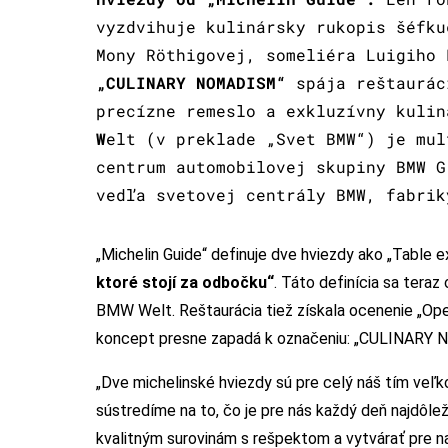
vyzdvihuje kulinársky rukopis šéfku
Mony Röthigovej, someliéra Luigiho
„CULINARY NOMADISM“
spája reštaurác
precízne remeslo a exkluzívny kuli
W
elt (v preklade „Svet BMW“) je mul
centrum automobilovej skupiny BMW G
vedľa svetovej centrály BMW, fabrik
„Michelin Guide“ definuje dve hviezdy ako „Table e
ktoré stojí za odbočku“
. Táto definícia sa teraz
BMW Welt. Reštaurácia tiež získala ocenenie „Open
koncept presne zapadá k označeniu: „CULINARY N
„Dve michelinské hviezdy sú pre celý náš tím veľk
sústredíme na to, čo je pre nás každý deň najdôlež
kvalitným surovinám s rešpektom a vytvárať pre n