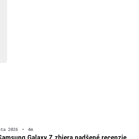
sta 2026
•
4m
Samsung Galaxy Z zbiera nadšené recenzie