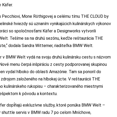
 Käfer.
u Pecchiovi, Mone Röthigovej a celému tímu THE CLOUD by
inské hviezdy sú uznaním vynikajúcich kulinárskych výkonov
práci so spoločnosťami Käfer a Designworks vytvorili
elt. Tešíme sa na druhú sezónu, keďže reštaurácia THE
ste,“ dodala Sandra Wittemer, riaditeľka BMW Welt.
r v BMW Welt vydá na svoju druhú kulinársku cestu s názvom
é menu čerpá inšpiráciu z cesty podporovanej skupinou
n vydal hlboko do oblasti Amazónie. Tam sa ponoril do
k zdrojom založeného na hlbokej úcte. V reštaurácii THE
o kulinárskeho rukopisu – charakterizovaného miestnymi
rešpektom k pôvodu a kontextu.
fer dopĺňajú exkluzívne služby, ktoré ponúka BMW Welt –
ý shuttle servis v BMW radu 7 po celom Mníchove,