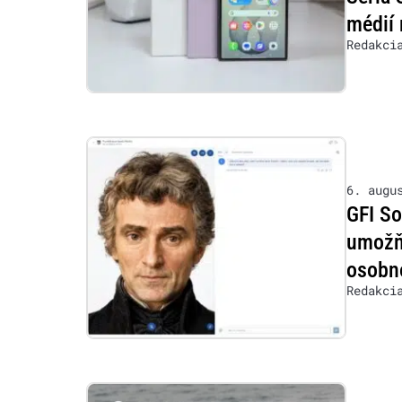
médií 
Redakci
6. augu
GFI So
umožňu
osobn
Redakci