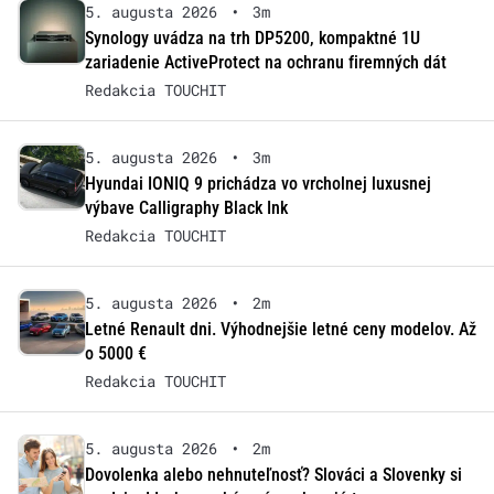
5. augusta 2026
•
3m
Synology uvádza na trh DP5200, kompaktné 1U
zariadenie ActiveProtect na ochranu firemných dát
Redakcia TOUCHIT
5. augusta 2026
•
3m
Hyundai IONIQ 9 prichádza vo vrcholnej luxusnej
výbave Calligraphy Black Ink
Redakcia TOUCHIT
5. augusta 2026
•
2m
Letné Renault dni. Výhodnejšie letné ceny modelov. Až
o 5000 €
Redakcia TOUCHIT
5. augusta 2026
•
2m
Dovolenka alebo nehnuteľnosť? Slováci a Slovenky si