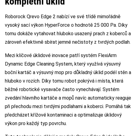
kompletní úklid
Roborock Qrevo Edge 2 nabízí ve své třídě mimořádně
vysoký sací výkon HyperForce o hodnotě 25 000 Pa. Díky
tomu dokáže vytahovat hluboko usazený prach z koberců a
zároveň efektivně sbírat jemné nečistoty z tvrdých podlah.
Mezi klíčové úklidové inovace patří systém FlexiArm
Dynamic Edge Cleaning System, který využívá výsuvný
boční kartáč a výsuvný mop pro důkladný úklid podél stěn a
hluboko v rozích. Díky tomu robot pokrývá i místa, která
běžné robotické vysavače často vynechávají. Systém
zvedání hlavního kartáče a mopů navíc automaticky reaguje
při přechodu mezi tvrdými podlahami a koberci. Pomáhá tak
předcházet křížové kontaminaci a optimalizuje úklidový
výkon pro každý typ povrchu.