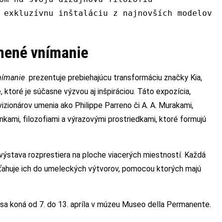
 exkluzívnu inštaláciu z najnovších modelov
tmené vnímanie
nímanie
prezentuje prebiehajúcu transformáciu značky Kia,
 ktoré je súčasne výzvou aj inšpiráciou. Táto expozícia,
zionárov umenia ako Philippe Parreno či A. A. Murakami,
nkami, filozofiami a výrazovými prostriedkami, ktoré formujú
ýstava rozprestiera na ploche viacerých miestností. Každá
ťahuje ich do umeleckých výtvorov, pomocou ktorých majú
sa koná od 7. do 13. apríla v múzeu Museo della Permanente.