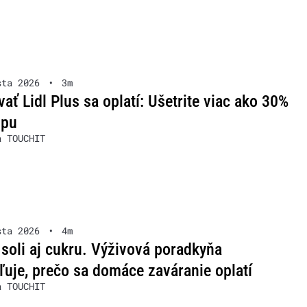
sta 2026
•
3m
ať Lidl Plus sa oplatí: Ušetrite viac ako 30%
upu
a TOUCHIT
sta 2026
•
4m
soli aj cukru. Výživová poradkyňa
ľuje, prečo sa domáce zaváranie oplatí
a TOUCHIT