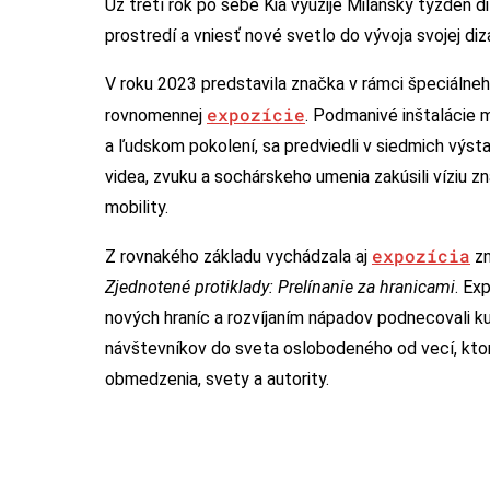
Už tretí rok po sebe Kia využije Milánsky týždeň d
prostredí a vniesť nové svetlo do vývoja svojej diz
V roku 2023 predstavila značka v rámci špeciálneho
expozície
rovnomennej
. Podmanivé inštalácie 
a ľudskom pokolení, sa predviedli v siedmich výs
videa, zvuku a sochárskeho umenia zakúsili víziu z
mobility.
expozícia
Z rovnakého základu vychádzala aj
zn
Zjednotené protiklady:
Prelínanie
za hranicami
. Ex
nových hraníc a rozvíjaním nápadov podnecovali ku 
návštevníkov do sveta oslobodeného od vecí, ktoré 
obmedzenia, svety a autority.