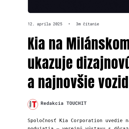
12. apríla 2025
•
3m čítanie
Kia na Milánskom
ukazuje dizajnovú
a najnovšie vozid
Redakcia TOUCHIT
Spoločnosť Kia Corporation uvedie n
podujatia – verejnú výstavu s dôraz