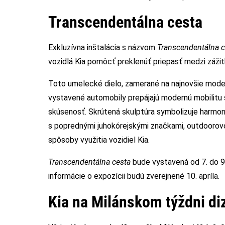
Transcendentálna cesta
Exkluzívna inštalácia s názvom
Transcendentálna c
vozidlá Kia pomôcť preklenúť priepasť medzi záži
Toto umelecké dielo, zamerané na najnovšie model
vystavené automobily prepájajú modernú mobilitu
skúsenosť. Skrútená skulptúra symbolizuje harmon
s poprednými juhokórejskými značkami, outdoorovo
spôsoby využitia vozidiel Kia.
Transcendentálna cesta
bude vystavená od 7. do 9.
informácie o expozícii budú zverejnené 10. apríla.
Kia na Milánskom týždni di