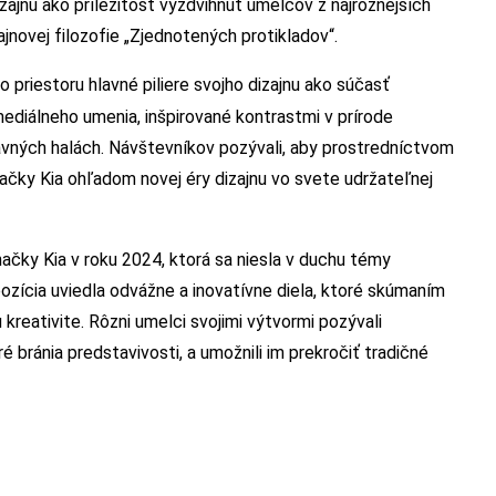
izajnu ako príležitosť vyzdvihnúť umelcov z najrôznejších
ajnovej filozofie „Zjednotených protikladov“.
 priestoru hlavné piliere svojho dizajnu ako súčasť
mediálneho umenia, inšpirované kontrastmi v prírode
tavných halách. Návštevníkov pozývali, aby prostredníctvom
načky Kia ohľadom novej éry dizajnu vo svete udržateľnej
ačky Kia v roku 2024, ktorá sa niesla v duchu témy
pozícia uviedla odvážne a inovatívne diela, ktoré skúmaním
kreativite. Rôzni umelci svojimi výtvormi pozývali
bránia predstavivosti, a umožnili im prekročiť tradičné