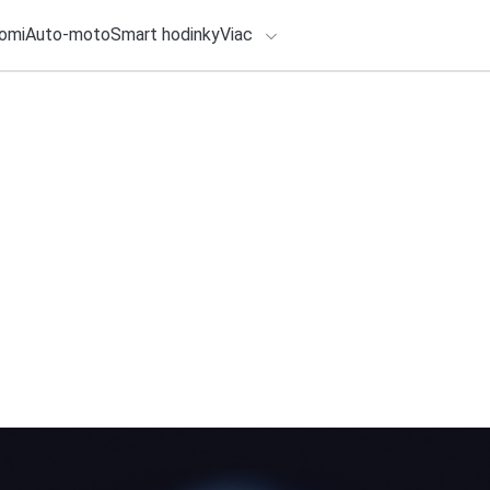
omi
Auto-moto
Smart hodinky
Viac
HLO BY VÁS ZAUJÍMAŤ
lačové správy
ADÁVANIA
6. augusta 2026
•
3m
Genius predstavil
Zadajte frázu pre vyhľadanie
Redakcia TOUCHIT