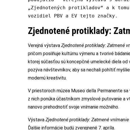
„Zjednotených protikladov“ a k tomu
vozidiel PBV a EV tejto značky.
Zjednotené protiklady: Za
Verejná výstava
Zjednotené protiklady: Zatmené v
pričom posilňuje kultúrnu výmenu a tvorivé bádanie,
ktorej súčasťou sú koncepčné umelecké diela od vi
pozýva návštevníkov, aby sa nechali pohltiť myšlie
modernú kreativitu.
V priestoroch múzea Museo della Permanente sa v
z nich ponúka účastníkom zmyslové putovanie a v
nanovo prehodnotiť svoje vnímanie možného.
Výstava
Zjednotené protiklady: Zatmené vnímanie
Ďalšie informácie budú zverejnené 7. apríla.