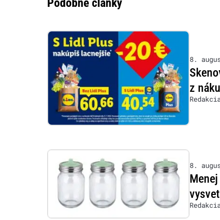
Podobné články
8. augu
Skenov
z nák
Redakci
8. augu
Menej 
vysvet
Redakci