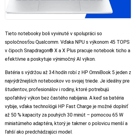
Tieto notebooky boli vyvinuté v spolupráci so
spoločnosťou Qualcomm. Vďaka NPU s výkonom 45 TOPS
v čipoch Snapdragon® X a X Plus pracuje notebook ticho a
efektívne a poskytuje výnimočný AI výkon.
Batéria s výdržou až 34 hodín robí z HP OmniBook 5 jeden z
najvýdržnejších notebookov vo svojej triede. Je ideálny pre
študentov, profesionálov i rodiny, ktoré potrebujú
spoľahlivý výkon bez častého nabíjania. A keď sa batéria
vybije, vďaka technológii HP Fast Charge je možné doplniť
až 50 % kapacity za pouhých 30 minút – pomocou 65 W
miniatúrneho adaptéra, ktorý je takmer o polovicu menší a
ľahší ako predchádzajúci model.