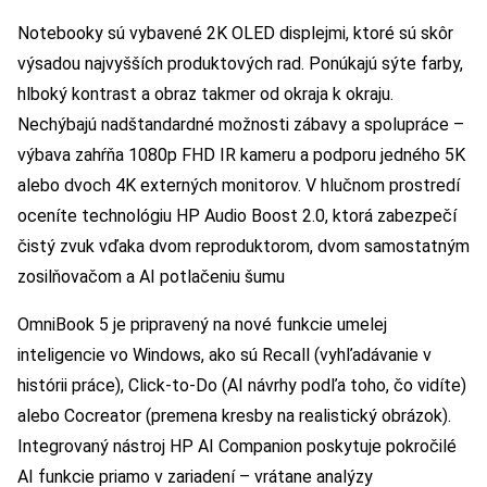
Notebooky sú vybavené 2K OLED displejmi, ktoré sú skôr
výsadou najvyšších produktových rad. Ponúkajú sýte farby,
hlboký kontrast a obraz takmer od okraja k okraju.
Nechýbajú nadštandardné možnosti zábavy a spolupráce –
výbava zahŕňa 1080p FHD IR kameru a podporu jedného 5K
alebo dvoch 4K externých monitorov. V hlučnom prostredí
oceníte technológiu HP Audio Boost 2.0, ktorá zabezpečí
čistý zvuk vďaka dvom reproduktorom, dvom samostatným
zosilňovačom a AI potlačeniu šumu
OmniBook 5 je pripravený na nové funkcie umelej
inteligencie vo Windows, ako sú Recall (vyhľadávanie v
histórii práce), Click-to-Do (AI návrhy podľa toho, čo vidíte)
alebo Cocreator (premena kresby na realistický obrázok).
Integrovaný nástroj HP AI Companion poskytuje pokročilé
AI funkcie priamo v zariadení – vrátane analýzy