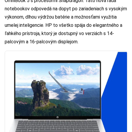
OmniBook 5 s procesormi Snapdragon. Táto nová rada
notebookov odpovedá na dopyt po zariadeniach s vysokým
výkonom, dlhou výdržou batérie a možnosťami využitia
umelej inteligencie. HP to všetko spája do elegantného a
ľahkého prístroja, ktorý je dostupný vo verziách s 14-
palcovým a 16-palcovým displejom.