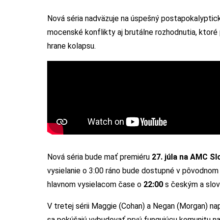
Nová séria nadväzuje na úspešný postapokalyptick
mocenské konflikty aj brutálne rozhodnutia, ktoré
hrane kolapsu.
Nová séria bude mať premiéru
27. júla na AMC S
vysielanie o 3:00 ráno bude dostupné v pôvodnom 
hlavnom vysielacom čase o
22:00
s českým a slo
V tretej sérii Maggie (Cohan) a Negan (Morgan) n
sa pokúšajú vybudovať prvú fungujúcu komunitu 