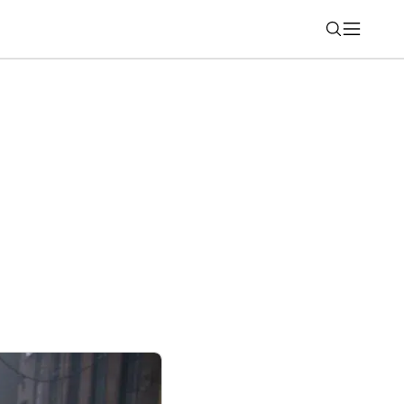
Nájsť
alebo v miestnej mene? Dovolenková
ytú chybu, ktorá môže firmy stáť tisíce