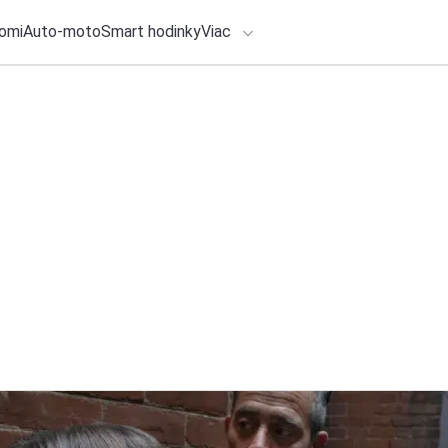
omi
Auto-moto
Smart hodinky
Viac
HLO BY VÁS ZAUJÍMAŤ
27. júla 2026
•
4m
lačové správy
Zaplatiť v eurách 
dilema odhaľuje skr
ADÁVANIA
eur
Zadajte frázu pre vyhľadanie
Redakcia TOUCHIT