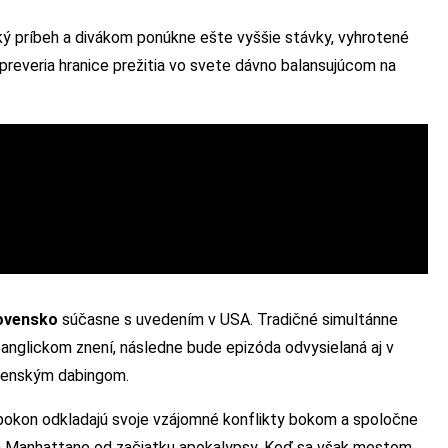
ý príbeh a divákom ponúkne ešte vyššie stávky, vyhrotené
 preveria hranice prežitia vo svete dávno balansujúcom na
lovensko
súčasne s uvedením v USA. Tradičné simultánne
anglickom znení, následne bude epizóda odvysielaná aj v
venským dabingom.
apokon odkladajú svoje vzájomné konflikty bokom a spoločne
na Manhattane od začiatku apokalypsy. Keď sa však mestom