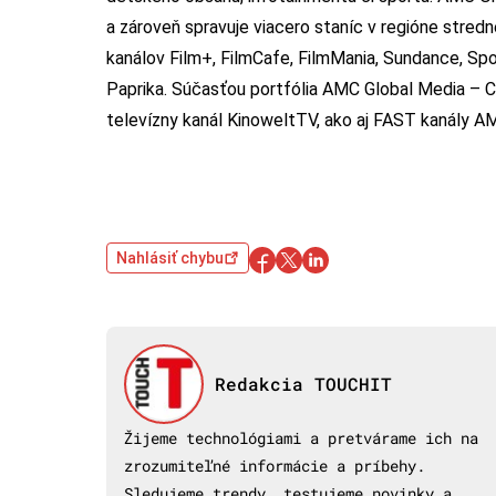
a zároveň spravuje viacero staníc v regióne stredn
kanálov Film+, FilmCafe, FilmMania, Sundance, S
Paprika. Súčasťou portfólia AMC Global Media – 
televízny kanál KinoweltTV, ako aj FAST kanály AM
Nahlásiť chybu
Redakcia TOUCHIT
Žijeme technológiami a pretvárame ich na
zrozumiteľné informácie a príbehy.
Sledujeme trendy, testujeme novinky a