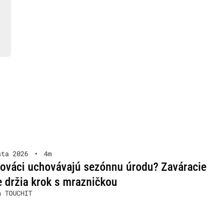
sta 2026
•
4m
lováci uchovávajú sezónnu úrodu? Zaváracie
 držia krok s mrazničkou
a TOUCHIT