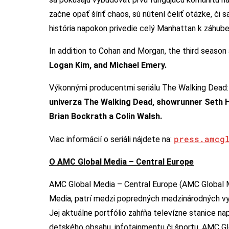
začne opäť šíriť chaos, sú nútení čeliť otázke, či 
história napokon privedie celý Manhattan k záhube
In addition to Cohan and Morgan, the third season
Logan Kim, and Michael Emery.
Výkonnými producentmi seriálu The Walking Dead:
univerza The Walking Dead, showrunner Seth 
Brian Bockrath a Colin Walsh.
press.amcg
Viac informácií o seriáli nájdete na:
O AMC Global Media – Central Europe
AMC Global Media – Central Europe (AMC Global 
Media, patrí medzi popredných medzinárodných vys
Jej aktuálne portfólio zahŕňa televízne stanice na
detského obsahu, infotainmentu či športu. AMC Gl