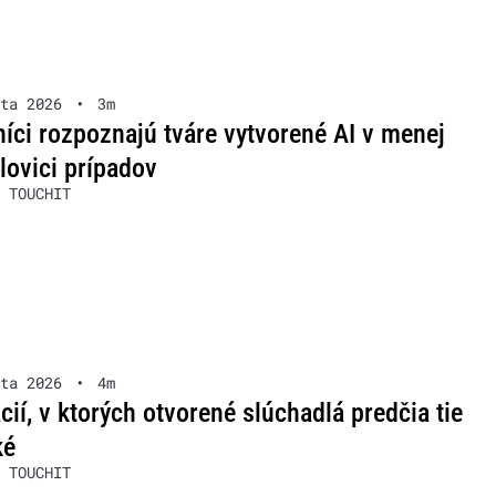
ta 2026
•
3m
íci rozpoznajú tváre vytvorené AI v menej
lovici prípadov
 TOUCHIT
ta 2026
•
4m
ácií, v ktorých otvorené slúchadlá predčia tie
ké
 TOUCHIT