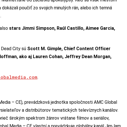
sa dokázali poučiť zo svojich minulých rán, alebo ich temná
.
 also
stars Jimmi Simpson, Raúl Castillo, Aimee Garcia,
 Dead City sú
Scott M. Gimple, Chief Content Officer
Hoffman, ako aj Lauren Cohan, Jeffrey Dean Morgan,
lobalmedia.com
.
Media – CE), prevádzková jednotka spoločnosti AMC Global
ielateľov a distribútorov tematických televíznych kanálov.
prieč širokým spektrom žánrov vrátane filmov a seriálov,
obal Media – CE vlastní a prevádzkuje globálny kanál JimJam