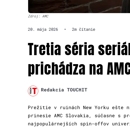
Zdroj: AMC
20. mája 2026
•
2m čítanie
Tretia séria seriá
prichádza na AMC 
Redakcia TOUCHIT
Prežitie v ruinách New Yorku ešte n
prinesie AMC Slovakia, súčasne s pr
najpopulárnejších spin-offov univer