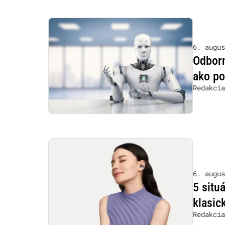
6. augus
Odborn
ako po
Redakcia
6. augus
5 situ
klasic
Redakcia