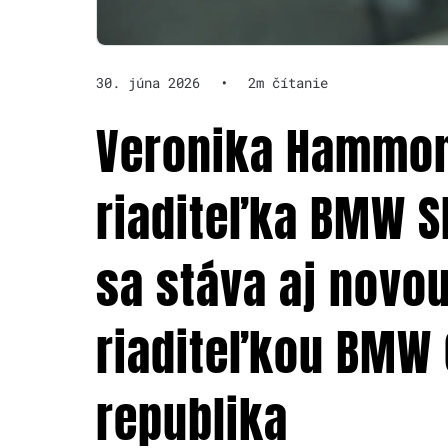
30. júna 2026
•
2m čítanie
Veronika Hammon
riaditeľka BMW S
sa stáva aj novo
riaditeľkou BMW
republika