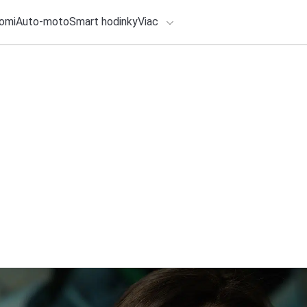
omi
Auto-moto
Smart hodinky
Viac
HLO BY VÁS ZAUJÍMAŤ
lačové správy
7. augusta 2026
•
6m
ADÁVANIA
Samsung po rekord
Slovensku oficiáln
Zadajte frázu pre vyhľadanie
inteligentných hod
Redakcia TOUCHIT