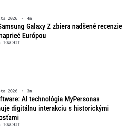
sta 2026
•
4m
Samsung Galaxy Z zbiera nadšené recenzie
naprieč Európou
a TOUCHIT
sta 2026
•
3m
ftware: AI technológia MyPersonas
je digitálnu interakciu s historickými
osťami
a TOUCHIT