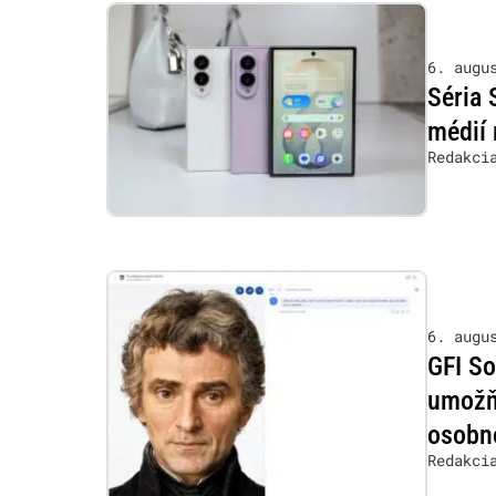
6. augu
Séria 
médií 
Redakci
6. augu
GFI So
umožňu
osobn
Redakci