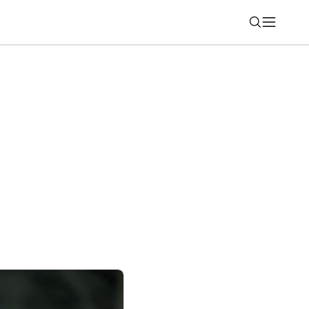
Nájsť
ných predobjednávkach spúšťa na
y predaj nových skladacích telefónov a
iniek