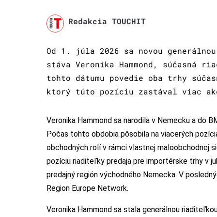
Redakcia TOUCHIT
Od 1. júla 2026 sa novou generálnou
stáva Veronika Hammond, súčasná ria
tohto dátumu povedie oba trhy súčas
ktorý túto pozíciu zastával viac ak
Veronika Hammond sa narodila v Nemecku a do BMW 
Počas tohto obdobia pôsobila na viacerých pozíciá
obchodných rolí v rámci vlastnej maloobchodnej si
pozíciu riaditeľky predaja pre importérske trhy v j
predajný región východného Nemecka. V poslednýc
Region Europe Network.
Veronika Hammond sa stala generálnou riaditeľkou