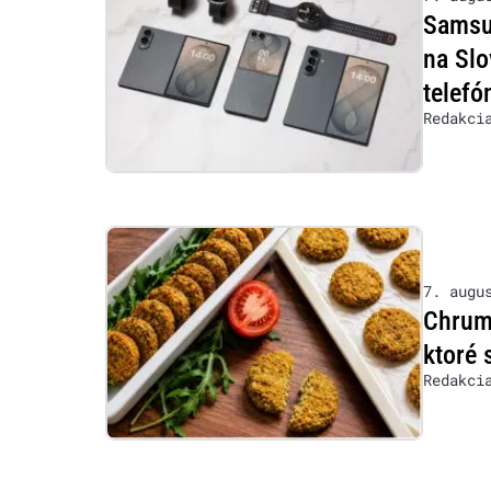
Samsu
na Slo
telefó
Redakci
7. augu
Chrumk
ktoré 
Redakci