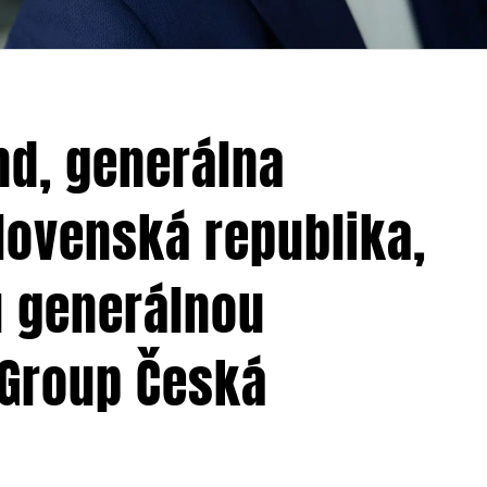
d, generálna
lovenská republika,
u generálnou
 Group Česká