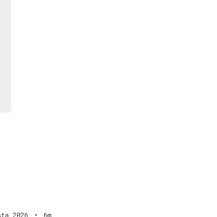
sta 2026
•
6m