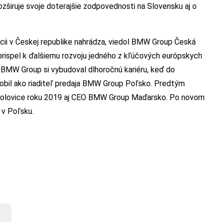
ozširuje svoje doterajšie zodpovednosti na Slovensku aj o
ii v Českej republike nahrádza, viedol BMW Group Česká
prispel k ďalšiemu rozvoju jedného z kľúčových európskych
i BMW Group si vybudoval dlhoročnú kariéru, keď do
sobil ako riaditeľ predaja BMW Group Poľsko. Predtým
polovice roku 2019 aj CEO BMW Group Maďarsko. Po novom
 v Poľsku.